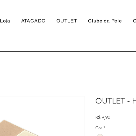
Loja
ATACADO
OUTLET
Clube da Pele
C
OUTLET - H
Preço
R$ 9,90
Cor
*