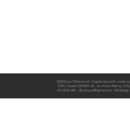
FAQ
Loja
Envio e devo
ATACADO
Política da lo
OUTLET
Clube da Pele
Contato
©2025 por Dherma Art. Orgulhosamente criado 
CNPJ: 35.663.378/0001-50 - Av. Alvaro Ramos, 1576
SP 03330-000 - dherma.art@gmail.com - Whatsapp: 