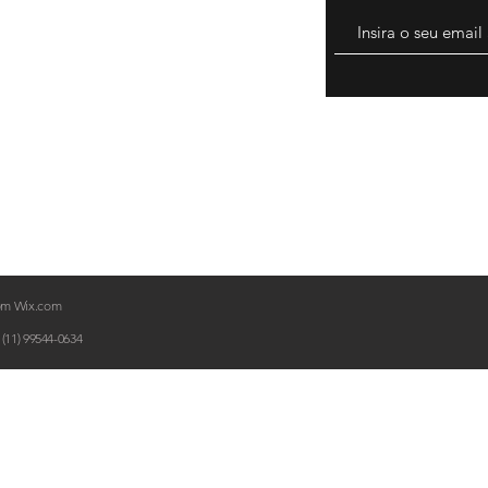
luções
ja
com
Wix.com
(11) 99544-0634