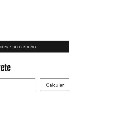
ionar ao carrinho
rete
Calcular